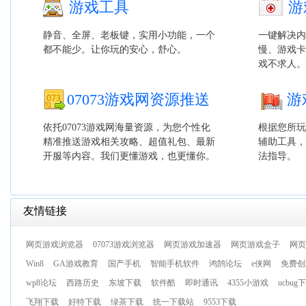
游戏工具
游
静音、全屏、老板键，实用小功能，一个
一键解决内
都不能少。让你玩的安心，舒心。
慢、游戏卡
戏不求人。
07073游戏网资源推送
游
依托07073游戏网海量资源，为您个性化
根据您所玩
精准推送游戏相关攻略、超值礼包、最新
辅助工具，
开服等内容。我们更懂游戏，也更懂你。
法指导。
友情链接
网页游戏浏览器
07073游戏浏览器
网页游戏加速器
网页游戏盒子
网页
Win8
GA游戏教育
国产手机
智能手机软件
鸿鹄论坛
e侠网
免费创
wp8论坛
西路历史
东坡下载
软件酷
即时通讯
4355小游戏
ucbug
飞翔下载
好特下载
绿茶下载
统一下载站
9553下载